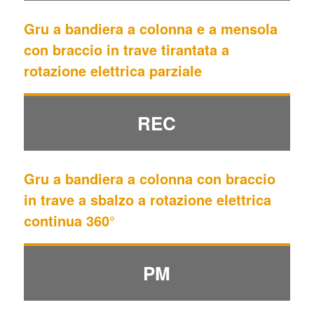
Gru a bandiera a colonna e a mensola
con braccio in trave tirantata a
rotazione elettrica parziale
REC
Gru a bandiera a colonna con braccio
in trave a sbalzo a rotazione elettrica
continua 360°
PM