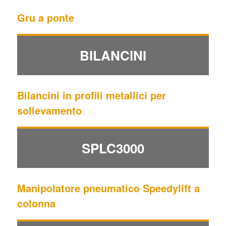
Gru a ponte
BILANCINI
Bilancini in profili metallici per
sollevamento
SPLC3000
Manipolatore pneumatico Speedylift a
colonna